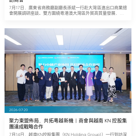
7月17日，廣東省商務廳副廳長孫斌一行赴大灣區進出口商業總
會開展調研座談。雙方圍繞粵港澳大灣區外貿高質量發展、…
2026-07-20
聚力東盟佈局，共拓粵越新機｜商會與越南 KN 控股集
團達成戰略合作
7月14日，越南KN控股集團（KN Holding Group)）一行到訪深