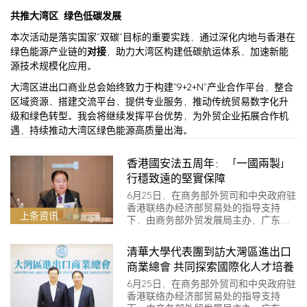
共推大湾区 绿色低碳发展
本次活动是落实国家“双碳”目标的重要实践，通过深化内地与香港在
绿色能源产业链的
对接
，助力大湾区构建低碳航运体系，加速新能
源技术规模化应用。
大湾区进出口商业总会始终致力于构建“9+2+N”产业合作平台，整合
区域资源、搭建交流平台、提供专业服务，推动传统贸易数字化升
级和绿色转型。我会将继续发挥平台优势，为外贸企业拓展合作机
遇，持续推动大湾区绿色能源高质量出海。
香港國安法五周年：「一國兩製」
行穩致遠的堅實保障
6月25日，在商务部外贸司和中央政府驻
香港联络办经济部贸易处的指导支持
上条资讯
下，由商务部外贸发展局主办，广东省
商务厅…
清華大學代表團到訪大灣區進出口
商業總會 共同探索國際化人才培養
6月25日，在商务部外贸司和中央政府驻
香港联络办经济部贸易处的指导支持