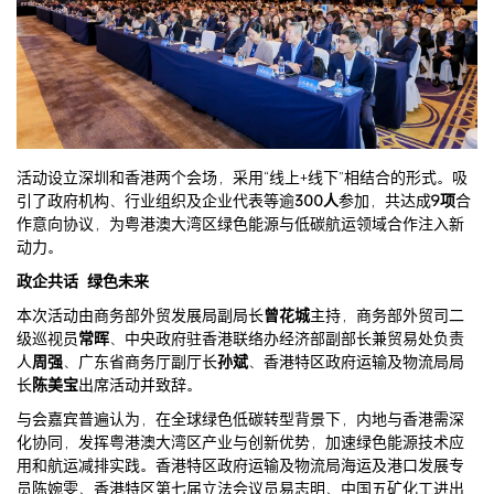
活动设立深圳和香港两个会场，采用“线上+线下”相结合的形式。吸
引了政府机构、行业组织及企业代表等逾
300人
参加，共达成
9项
合
作意向协议，为粤港澳大湾区绿色能源与低碳航运领域合作注入新
动力。
政企共话 绿色未来
本次活动由商务部外贸发展局副局长
曾花城
主持，商务部外贸司二
级巡视员
常晖
、中央政府驻香港联络办经济部副部长兼贸易处负责
人
周强
、广东省商务厅副厅长
孙斌
、香港特区政府运输及物流局局
长
陈美宝
出席活动并致辞。
与会嘉宾普遍认为，在全球绿色低碳转型背景下，内地与香港需深
化协同，发挥粤港澳大湾区产业与创新优势，加速绿色能源技术应
用和航运减排实践。香港特区政府运输及物流局海运及港口发展专
员陈婉雯、香港特区第七届立法会议员易志明、中国五矿化工进出